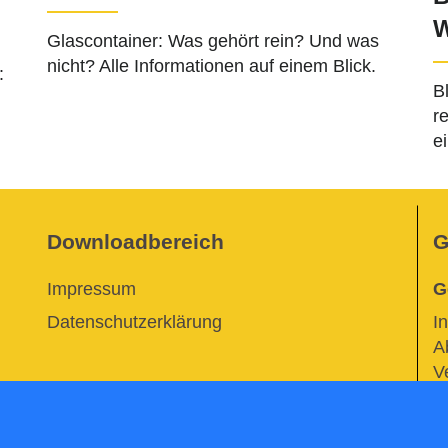
W
Glascontainer: Was gehört rein? Und was
nicht? Alle Informationen auf einem Blick.
:
B
r
e
Downloadbereich
G
Impressum
G
Datenschutzerklärung
I
A
V
b
M