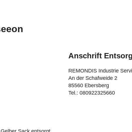
seeon
Anschrift Entso
REMONDIS Industrie Serv
An der Schafweide 2
85560 Ebersberg
Tel.: 080922325660
s Gelber Sack entsorgt.