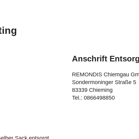
ting
Anschrift Entso
REMONDIS Chiemgau G
Sondermoninger Straße 5
83339 Chieming
Tel.: 0866498850
Gelber Sack entsorgt.