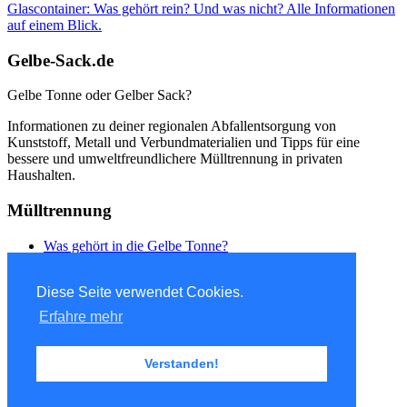
Glascontainer: Was gehört rein? Und was nicht? Alle Informationen
auf einem Blick.
Gelbe-Sack.de
Gelbe Tonne oder Gelber Sack?
Informationen zu deiner regionalen Abfallentsorgung von
Kunststoff, Metall und Verbundmaterialien und Tipps für eine
bessere und umweltfreundlichere Mülltrennung in privaten
Haushalten.
Mülltrennung
Was gehört in die Gelbe Tonne?
Was gehört in die Papiertonne?
Was gehört in die Biotonne?
Diese Seite verwendet Cookies.
Mülltrennung
Erfahre mehr
Downloadbereich
Verstanden!
Impressum
Datenschutzerklärung